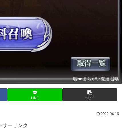
嘘★まちがい魔達召喚
LINE
コピー
2022.04.16
ンサーリンク