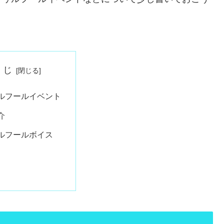
くじ
ルフールイベント
介
ルフールボイス