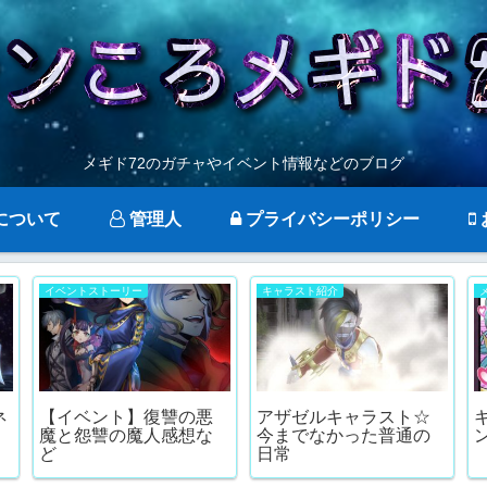
メギド72のガチャやイベント情報などのブログ
について
管理人
プライバシーポリシー
イベントストーリー
キャラスト紹介
ネ
【イベント】復讐の悪
アザゼルキャラスト☆
魔と怨讐の魔人感想な
今までなかった普通の
ど
日常