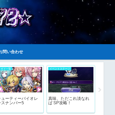
お問い合わせ
メギド一覧
イベントステージ
メギド一覧
シンギ
キューティーバイオレ
真味、ただこれ淡なれ
ド一覧
ンスナンバー5
ば SP攻略！