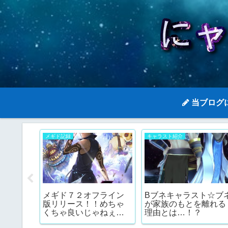
当ブログ
メギド記録
キャラスト紹介
の保健
メギド７２オフライン
Bブネキャラスト☆ブ
版リリース！！めちゃ
が家族のもとを離れる
くちゃ良いじゃねぇか
理由とは…！？
ーーー！！！！