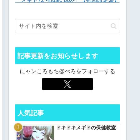
「メギド72 -music box-」【初回限定盤】
記事更新をお知らせします
にャンころもち@べろをフォローする
人気記事
ドキドキメギドの保健教室