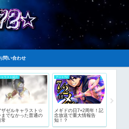
お問い合わせ
キャラスト紹介
アジトTV
キャラスト
アザゼルキャラスト☆
メギドの日7+2周年！記
Bブネ
今までなかった普通の
念放送で重大情報告
が家族
日常
知！？
理由と