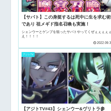
【サバト】この身挺するは死中に生を求む術
であり 祖メギド指名召喚も実施！
シェンウーとゲンブを狙ったサバトやってくぜぇぇぇぇ
え！！！！
2022.09.
アジトTV
【アジトTV#43】シェンウー&ヴリトラ参