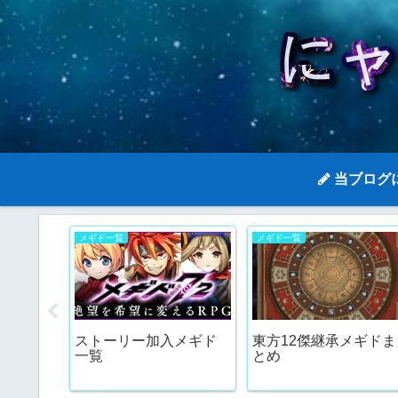
当ブログ
メギド一覧
メギド一覧
ライン
ストーリー加入メギド
東方12傑継承メギドま
めちゃ
一覧
とめ
ねぇか