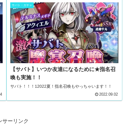
サバト・ガチャ
【サバト】いつか友達になるために★指名召
喚も実施！！
サバト！！！12022夏！指名召喚もやっちゃいます！！
04
2022.09.02
ンサーリンク