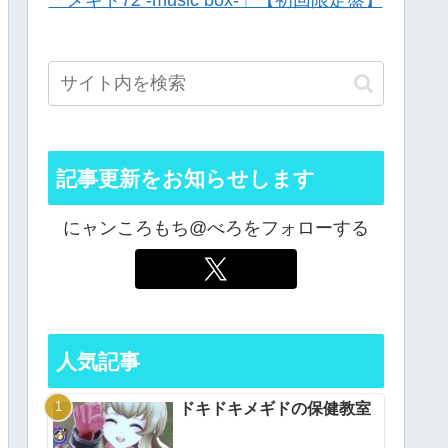
「メギド72 -music box-」【初回限定盤】
記事更新をお知らせします
にャンころもち@べろをフォローする
人気記事
ドキドキメギドの保健教室