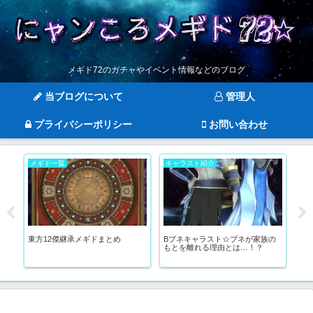
メギド72のガチャやイベント情報などのブログ
当ブログについて
管理人
プライバシーポリシー
お問い合わせ
メギド一覧
キャラスト紹介
ス
の
東方12傑継承メギドまとめ
Bブネキャラスト☆ブネが家族の
ド
もとを離れる理由とは…！？