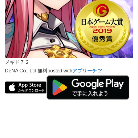
メギド７２
DeNA Co., Ltd.
無料
posted with
アプリーチ