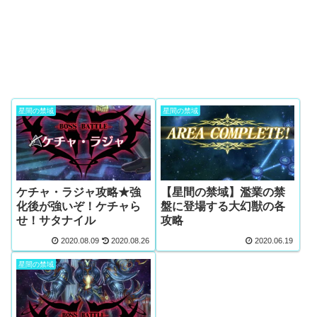
星間の禁域
星間の禁域
ケチャ・ラジャ攻略★強
【星間の禁域】濫業の禁
化後が強いぞ！ケチャら
盤に登場する大幻獣の各
せ！サタナイル
攻略
2020.08.09
2020.08.26
2020.06.19
星間の禁域