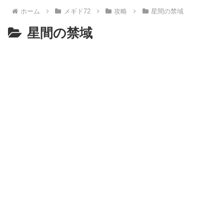
ホーム
メギド72
攻略
星間の禁域
星間の禁域