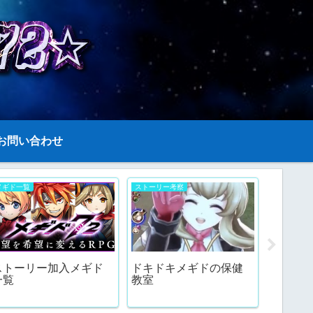
お問い合わせ
メギド一覧
ストーリー考察
メギド記録
ストーリー加入メギド
ドキドキメギドの保健
メギド
一覧
教室
版リリ
くちゃ
ーーー