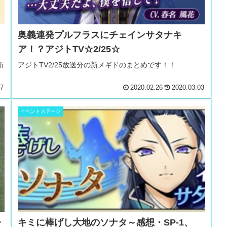
奥義連発プルフラスにチェインサタナキ
ア！？アジトTV☆2/25☆
新
アジトTV2/25放送分の新メギドのまとめです！！
27
2020.02.26
2020.03.03
イベントステージ
・
キミに棒げし大地のソナタ～感想・SP-1、