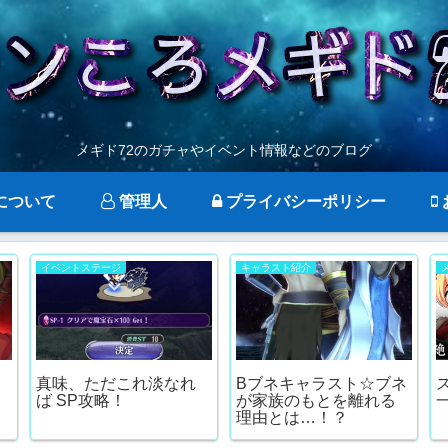
メギド72のガチャやイベント情報などのブログ
について
管理人
プライバシーポリシー
イベントステージ
キャラスト紹介
真味、ただこれ淡なれ
Bブネキャラスト☆ブネ
ば SP攻略！
が家族のもとを離れる
理由とは…！？