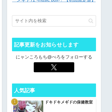
「メギド72 -music box-」【初回限定盤】
記事更新をお知らせします
にャンころもち@べろをフォローする
人気記事
ドキドキメギドの保健教室