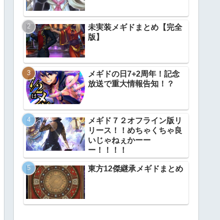
未実装メギドまとめ【完全
版】
メギドの日7+2周年！記念
放送で重大情報告知！？
メギド７２オフライン版リ
リース！！めちゃくちゃ良
いじゃねぇかーー
ー！！！！
東方12傑継承メギドまとめ