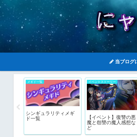
当ブログ
メギド一覧
イベントストーリー
シンギュラリティメギ
スト☆
【イベント】復讐の悪
ド一覧
普通の
魔と怨讐の魔人感想な
ど