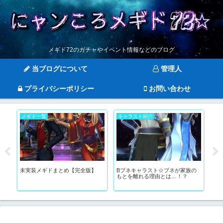
メギド72のガチャやイベント情報などのブログ
当ブログについて
管理人
プライバシーポリシー
お問い合わせ
メギド一覧
キャラスト紹介
キ
つ
未実装メギドまとめ【完全版】
Bブネキャラスト☆ブネが家族の
ア
もとを離れる理由とは…！？
っ