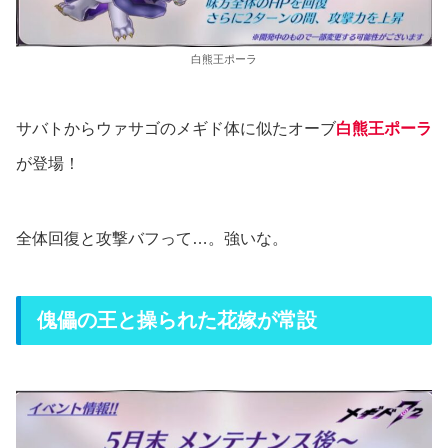
白熊王ポーラ
サバトからウァサゴのメギド体に似たオーブ
白熊王ポーラ
が登場！
全体回復と攻撃バフって…。強いな。
傀儡の王と操られた花嫁が常設