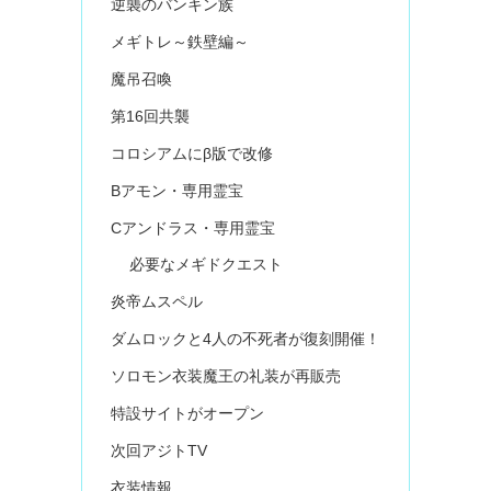
逆襲のバンキン族
メギトレ～鉄壁編～
魔吊召喚
第16回共襲
コロシアムにβ版で改修
Bアモン・専用霊宝
Cアンドラス・専用霊宝
必要なメギドクエスト
炎帝ムスペル
ダムロックと4人の不死者が復刻開催！
ソロモン衣装魔王の礼装が再販売
特設サイトがオープン
次回アジトTV
衣装情報