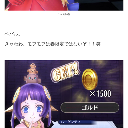
ベバル春
ベバル。
きゃわわ。モフモフは春限定ではないぞ！！笑