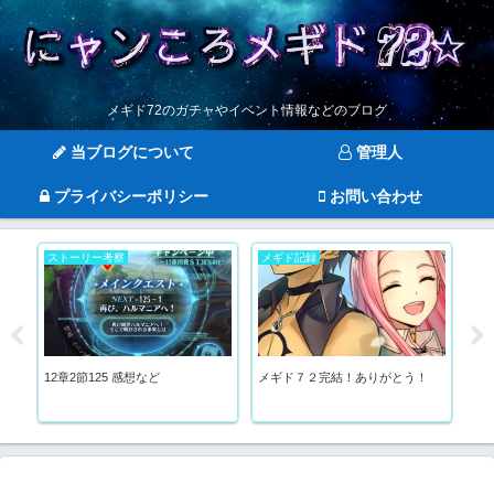
メギド72のガチャやイベント情報などのブログ
当ブログについて
管理人
プライバシーポリシー
お問い合わせ
ストーリー考察
メギド記録
キ
12章2節125 感想など
メギド７２完結！ありがとう！
C
ス
ー