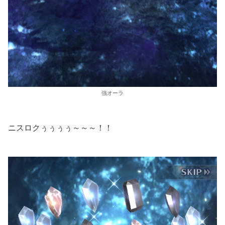
強オーラ
ニスロクぅぅぅぅ～～～！！