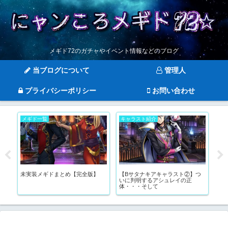
メギド72のガチャやイベント情報などのブログ
当ブログについて
管理人
プライバシーポリシー
お問い合わせ
メギド一覧
キャラスト紹介
キ
未実装メギドまとめ【完全版】
【Bサタナキアキャラスト②】つ
ア
ぇ
いに判明するアシュレイの正
っ
体・・・そして