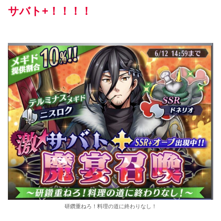
サバト+！！！！
研鑽重ねろ！料理の道に終わりなし！