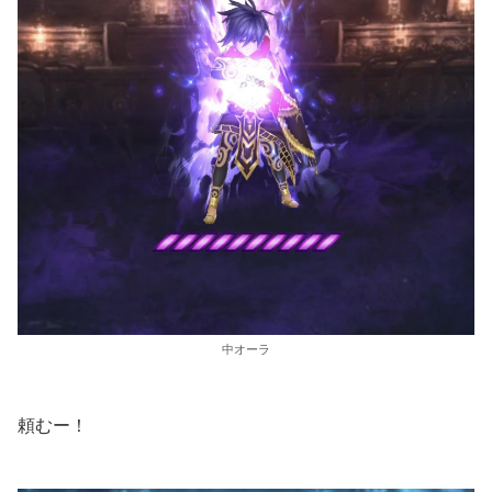
中オーラ
頼むー！