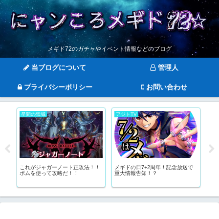
メギド72のガチャやイベント情報などのブログ
当ブログについて
管理人
プライバシーポリシー
お問い合わせ
星間の禁域
アジトTV
メ
の
これがジャガーノート正攻法！！
メギドの日7+2周年！記念放送で
ス
ボムを使って攻略だ！！
重大情報告知！？