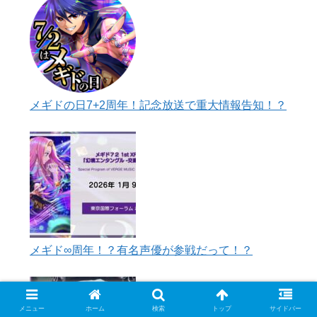
メギドの日7+2周年！記念放送で重大情報告知！？
メギド∞周年！？有名声優が参戦だって！？
メニュー
ホーム
検索
トップ
サイドバー