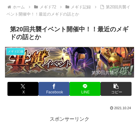
ホーム
メギド72
メギド記録
第20回共襲イ
ベント開催中！！最近のメギドの話とか
第20回共襲イベント開催中！！最近のメギ
ドの話とか
メギド記録
第20回共襲イベント
X
Facebook
LINE
コピー
2021.10.24
スポンサーリンク