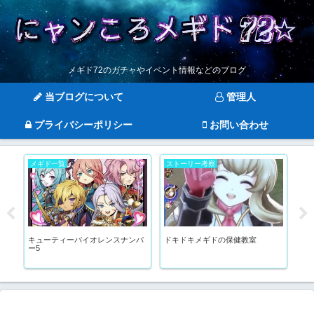
メギド72のガチャやイベント情報などのブログ
当ブログについて
管理人
プライバシーポリシー
お問い合わせ
メギド一覧
ストーリー考察
メ
キューティーバイオレンスナンバ
ドキドキメギドの保健教室
メ
ぇ
ー5