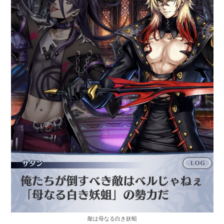
敵は母なる白き妖蛆