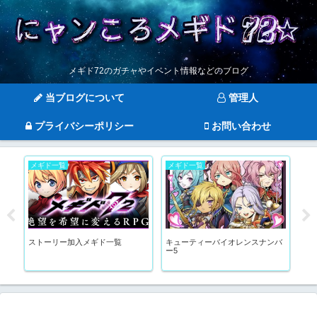
メギド72のガチャやイベント情報などのブログ
当ブログについて
管理人
プライバシーポリシー
お問い合わせ
メギド一覧
メギド一覧
キ
ストーリー加入メギド一覧
キューティーバイオレンスナンバ
ア
ー5
っ