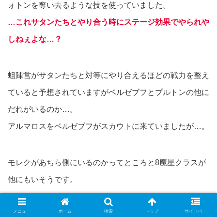
ォトンを奪い去るような技を使っていました。
…これサタンたちとやり合う時にステージ効果でやられや
しねぇよな…？
蛆陣営がサタンたちと対等にやり合えるほどの戦力を整え
ていると予想されていますがベルゼブフとプルトンの他に
だれがいるのか…。
アルマロスをベルゼブフがスカウトに来ていましたが…。
モレクがあちら側にいるのかってところと8魔星クラスが
他にもいそうです。
デミウルゴスもいるのではないかと思います。
メニュー
ホーム
検索
トップ
サイドバー
強力な悪魔の名前も出てきそうですね。